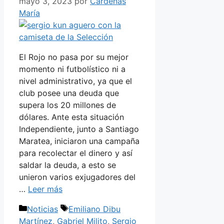
mayo 3, 2023
por
Cárdenas
María
El Rojo no pasa por su mejor
momento ni futbolístico ni a
nivel administrativo, ya que el
club posee una deuda que
supera los 20 millones de
dólares. Ante esta situación
Independiente, junto a Santiago
Maratea, iniciaron una campaña
para recolectar el dinero y así
saldar la deuda, a esto se
unieron varios exjugadores del
…
Leer más
Categorías
Etiquetas
Noticias
Emiliano Dibu
Martínez
,
Gabriel Milito
,
Sergio