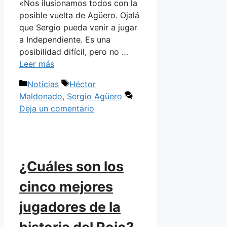
«Nos ilusionamos todos con la
posible vuelta de Agüero. Ojalá
que Sergio pueda venir a jugar
a Independiente. Es una
posibilidad difícil, pero no …
Leer más
Categorías
Etiquetas
Noticias
Héctor
Maldonado
,
Sergio Agüero
Deja un comentario
¿Cuáles son los
cinco mejores
jugadores de la