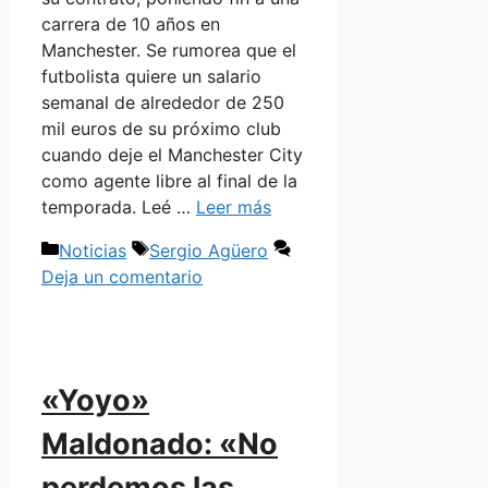
carrera de 10 años en
Manchester. Se rumorea que el
futbolista quiere un salario
semanal de alrededor de 250
mil euros de su próximo club
cuando deje el Manchester City
como agente libre al final de la
temporada. Leé …
Leer más
Categorías
Etiquetas
Noticias
Sergio Agüero
Deja un comentario
«Yoyo»
Maldonado: «No
perdemos las