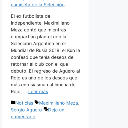
El ex futbolista de
Independiente, Maximiliano
Meza contó que mientras
compartían plantel con la
Selección Argentina en el
Mundial de Rusia 2018, el Kun le
confesó que tenía deseos de
retornar al club con el que
debutó. El regreso de Agüero al
Rojo es uno de los deseos que
más entusiasman al hincha del
Rojo, …
Leer más
Categorías
Etiquetas
Noticias
Maximiliano Meza
,
Sergio Agüero
Deja un
comentario