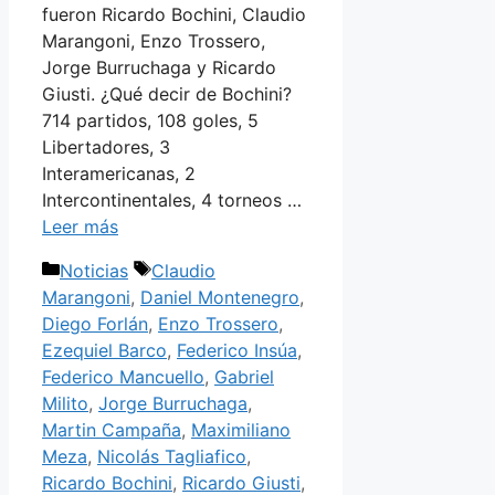
fueron Ricardo Bochini, Claudio
Marangoni, Enzo Trossero,
Jorge Burruchaga y Ricardo
Giusti. ¿Qué decir de Bochini?
714 partidos, 108 goles, 5
Libertadores, 3
Interamericanas, 2
Intercontinentales, 4 torneos …
Leer más
Categorías
Etiquetas
Noticias
Claudio
Marangoni
,
Daniel Montenegro
,
Diego Forlán
,
Enzo Trossero
,
Ezequiel Barco
,
Federico Insúa
,
Federico Mancuello
,
Gabriel
Milito
,
Jorge Burruchaga
,
Martin Campaña
,
Maximiliano
Meza
,
Nicolás Tagliafico
,
Ricardo Bochini
,
Ricardo Giusti
,