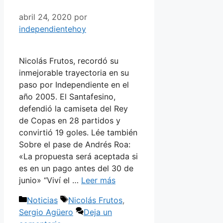
abril 24, 2020
por
independientehoy
Nicolás Frutos, recordó su
inmejorable trayectoria en su
paso por Independiente en el
año 2005. El Santafesino,
defendió la camiseta del Rey
de Copas en 28 partidos y
convirtió 19 goles. Lée también
Sobre el pase de Andrés Roa:
«La propuesta será aceptada si
es en un pago antes del 30 de
junio» “Viví el …
Leer más
Categorías
Etiquetas
Noticias
Nicolás Frutos
,
Sergio Agüero
Deja un