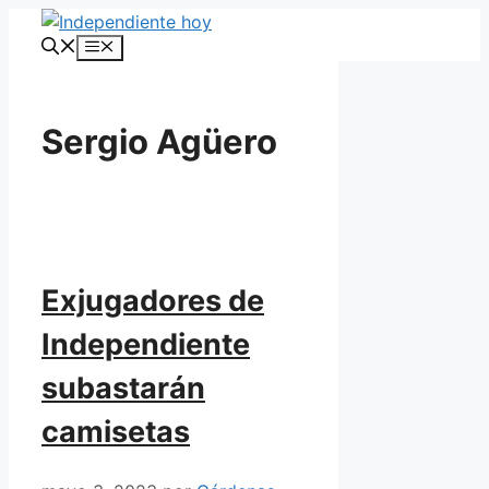
Saltar
al
Menú
contenido
Sergio Agüero
Exjugadores de
Independiente
subastarán
camisetas