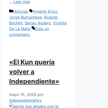
…
Leer más
Categorías
Etiquetas
Noticias
Arsenio Erico
,
Jorge Burruchaga
,
Ricardo
Bochini
,
Sergio Agüero
,
Vicente
De La Mata
Deja un
comentario
«El Kun quería
volver a
Independiente»
mayo 15, 2020
por
independientehoy