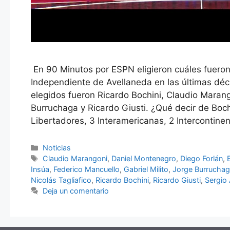
En 90 Minutos por ESPN eligieron cuáles fueron
Independiente de Avellaneda en las últimas déc
elegidos fueron Ricardo Bochini, Claudio Marang
Burruchaga y Ricardo Giusti. ¿Qué decir de Boch
Libertadores, 3 Interamericanas, 2 Intercontine
Categorías
Noticias
Etiquetas
Claudio Marangoni
,
Daniel Montenegro
,
Diego Forlán
,
Insúa
,
Federico Mancuello
,
Gabriel Milito
,
Jorge Burrucha
Nicolás Tagliafico
,
Ricardo Bochini
,
Ricardo Giusti
,
Sergio
Deja un comentario