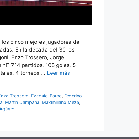
 los cinco mejores jugadores de
adas. En la década del ’80 los
oni, Enzo Trossero, Jorge
ini? 714 partidos, 108 goles, 5
ntales, 4 torneos …
Leer más
Enzo Trossero
,
Ezequiel Barco
,
Federico
ga
,
Martin Campaña
,
Maximiliano Meza
,
 Agüero