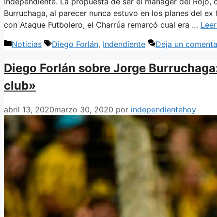
Independiente. La propuesta de ser el mánager del Rojo,
Burruchaga, al parecer nunca estuvo en los planes del ex 
con Ataque Futbolero, el Charrúa remarcó cual era …
Lee
Categorías
Etiquetas
Noticias
Diego Forlán
,
Indendiente
Deja un comenta
Diego Forlán sobre Jorge Burruchaga:
club»
abril 13, 2020
marzo 30, 2020
por
independientehoy