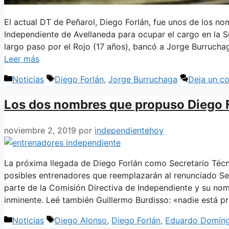
El actual DT de Peñarol, Diego Forlán, fue unos de los no
Independiente de Avellaneda para ocupar el cargo en la S
largo paso por el Rojo (17 años), bancó a Jorge Burruch
Leer más
Categorías
Etiquetas
Noticias
Diego Forlán
,
Jorge Burruchaga
Deja un c
Los dos nombres que propuso Diego Fo
noviembre 2, 2019
por
independientehoy
La próxima llegada de Diego Forlán como Secretario Técni
posibles entrenadores que reemplazarán al renunciado Se
parte de la Comisión Directiva de Independiente y su no
inminente. Leé también Guillermo Burdisso: «nadie está p
Categorías
Etiquetas
Noticias
Diego Alonso
,
Diego Forlán
,
Eduardo Domín