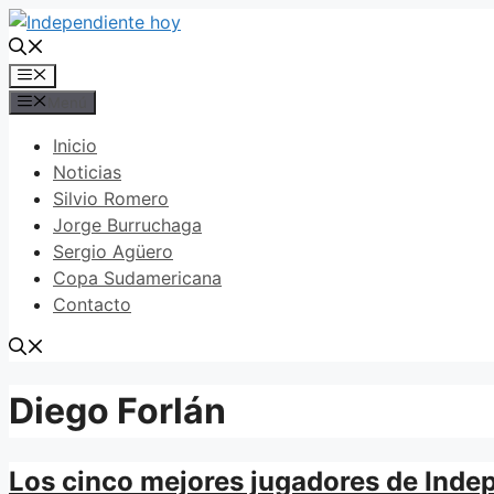
Saltar
al
contenido
Menú
Menú
Inicio
Noticias
Silvio Romero
Jorge Burruchaga
Sergio Agüero
Copa Sudamericana
Contacto
Diego Forlán
Los cinco mejores jugadores de Inde