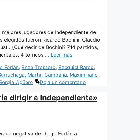
o mejores jugadores de Independiente de
os elegidos fueron Ricardo Bochini, Claudio
sti. ¿Qué decir de Bochini? 714 partidos,
inentales, 4 torneos …
Leer más
o Forlán
,
Enzo Trossero
,
Ezequiel Barco
,
Burruchaga
,
Martin Campaña
,
Maximiliano
Sergio Agüero
Deja un comentario
ía dirigir a Independiente»
erada negativa de Diego Forlán a