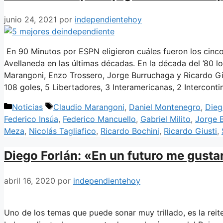
junio 24, 2021
por
independientehoy
En 90 Minutos por ESPN eligieron cuáles fueron los cinc
Avellaneda en las últimas décadas. En la década del ’80 l
Marangoni, Enzo Trossero, Jorge Burruchaga y Ricardo Giu
108 goles, 5 Libertadores, 3 Interamericanas, 2 Intercont
Categorías
Etiquetas
Noticias
Claudio Marangoni
,
Daniel Montenegro
,
Dieg
Federico Insúa
,
Federico Mancuello
,
Gabriel Milito
,
Jorge 
Meza
,
Nicolás Tagliafico
,
Ricardo Bochini
,
Ricardo Giusti
,
Diego Forlán: «En un futuro me gustar
abril 16, 2020
por
independientehoy
Uno de los temas que puede sonar muy trillado, es la reit