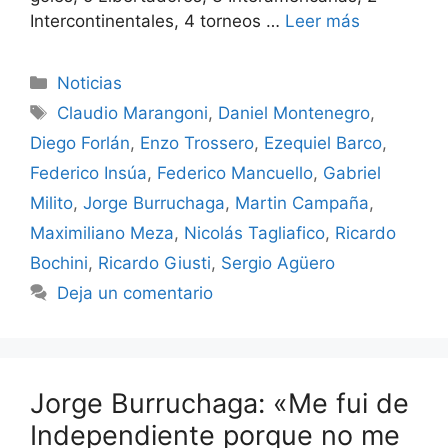
Intercontinentales, 4 torneos …
Leer más
Categorías
Noticias
Etiquetas
Claudio Marangoni
,
Daniel Montenegro
,
Diego Forlán
,
Enzo Trossero
,
Ezequiel Barco
,
Federico Insúa
,
Federico Mancuello
,
Gabriel
Milito
,
Jorge Burruchaga
,
Martin Campaña
,
Maximiliano Meza
,
Nicolás Tagliafico
,
Ricardo
Bochini
,
Ricardo Giusti
,
Sergio Agüero
Deja un comentario
Jorge Burruchaga: «Me fui de
Independiente porque no me