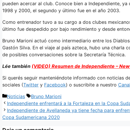
pueden acercar al club. Conoce bien a Independiente, ya 
1998 y 2000, el segundo y último fue en el año 2003.
Como entrenador tuvo a su cargo a dos clubes mexicano
último fue despedido por bajo rendimiento y desde enton
Bruno Marioni actuó como intermediario entre los Diablos 
Gastón Silva. En el viaje al país azteca, hubo una charla c
de posibles conversaciones sobre la Secretaría Técnica.
Lée también
(VIDEO) Resumen de Independiente – Newe
Si querés seguir manteniéndote informado con noticias d
sociales (
Twitter
y
Facebook
) o suscribite a nuestro
Cana
Categorías
Etiquetas
Noticias
Bruno Marioni
Independiente enfrentará a la Fortaleza en la Copa Su
Independiente de Avellaneda ya tiene fecha para enfrenta
Copa Sudamericana 2020