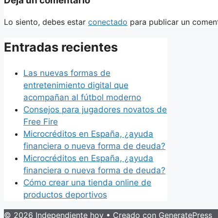
Deja un comentario
Lo siento, debes estar
conectado
para publicar un coment
Entradas recientes
Las nuevas formas de
entretenimiento digital que
acompañan al fútbol moderno
Consejos para jugadores novatos de
Free Fire
Microcréditos en España, ¿ayuda
financiera o nueva forma de deuda?
Microcréditos en España, ¿ayuda
financiera o nueva forma de deuda?
Cómo crear una tienda online de
productos deportivos
© 2026 Independiente hoy
• Creado con
GeneratePress