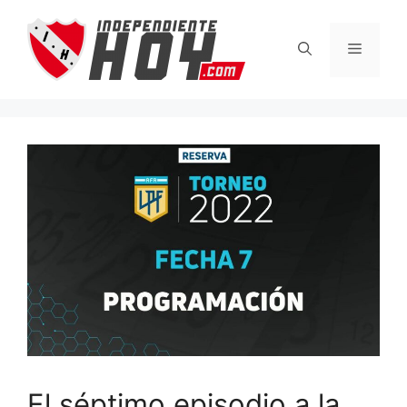
Saltar
al
Menú
contenido
El séptimo episodio a la