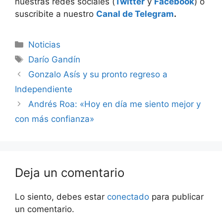
nuestras redes sociales (
Twitter
y
Facebook
) o
suscribite a nuestro
Canal de Telegram
.
Categorías
Noticias
Etiquetas
Darío Gandín
Gonzalo Asís y su pronto regreso a
Independiente
Andrés Roa: «Hoy en día me siento mejor y
con más confianza»
Deja un comentario
Lo siento, debes estar
conectado
para publicar
un comentario.