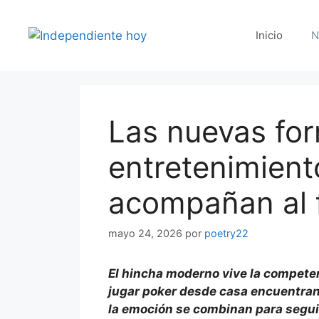
Saltar
al
Inicio
N
contenido
Las nuevas fo
entretenimiento
acompañan al 
mayo 24, 2026
por
poetry22
El hincha moderno vive la competen
jugar poker desde casa encuentran 
la emoción se combinan para seguir